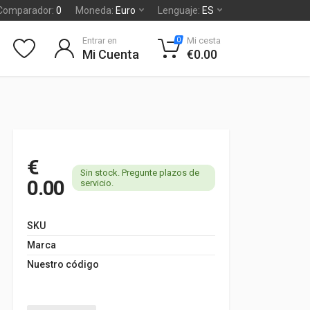
Comparador:
0
Moneda:
Euro
Lenguaje:
ES
Entrar en
Mi cesta
0
Mi Cuenta
€0.00
€
Sin stock. Pregunte plazos de
0.00
servicio.
SKU
Marca
Nuestro código