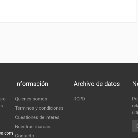
Información
Archivo de datos
No
ara
Quienes somos
RGPD
Po
os
re
Términos y condiciones
úl
Cuestiones de interés
Em
Nuestras marcas
sa.com
Contacto