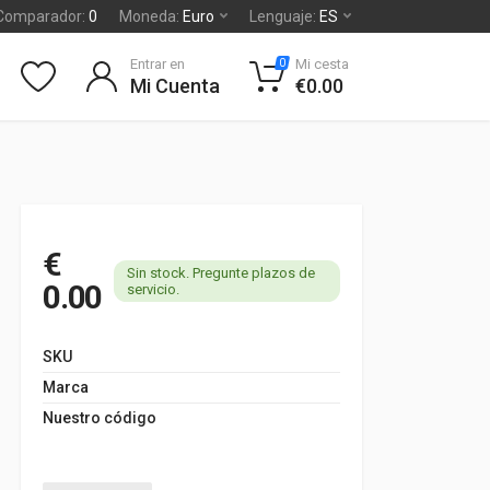
Comparador:
0
Moneda:
Euro
Lenguaje:
ES
Entrar en
Mi cesta
0
Mi Cuenta
€0.00
€
Sin stock. Pregunte plazos de
0.00
servicio.
SKU
Marca
Nuestro código