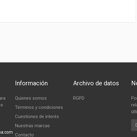
Información
Archivo de datos
No
ara
Quienes somos
RGPD
Po
os
re
Términos y condiciones
úl
Cuestiones de interés
Em
Nuestras marcas
sa.com
Contacto