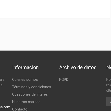
Información
Archivo de datos
No
ara
Quienes somos
RGPD
Po
os
re
Términos y condiciones
úl
Cuestiones de interés
Em
Nuestras marcas
sa.com
Contacto