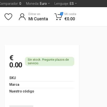
Comparador:
0
Moneda:
Euro
Lenguaje:
ES
Entrar en
Mi cesta
0
Mi Cuenta
€0.00
€
Sin stock. Pregunte plazos de
0.00
servicio.
SKU
Marca
Nuestro código