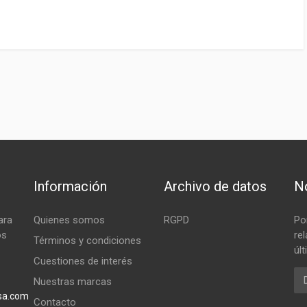
Información
Archivo de datos
No
ara
Quienes somos
RGPD
Po
os
re
Términos y condiciones
úl
Cuestiones de interés
Em
Nuestras marcas
sa.com
Contacto