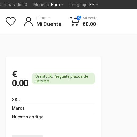
Comparador:
0
Moneda:
Euro
Lenguaje:
ES
Entrar en
Mi cesta
0
Mi Cuenta
€0.00
€
Sin stock. Pregunte plazos de
0.00
servicio.
SKU
Marca
Nuestro código