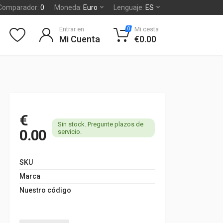
Comparador:
0
Moneda:
Euro
Lenguaje:
ES
Entrar en
Mi cesta
0
Mi Cuenta
€0.00
€
Sin stock. Pregunte plazos de
0.00
servicio.
SKU
Marca
Nuestro código