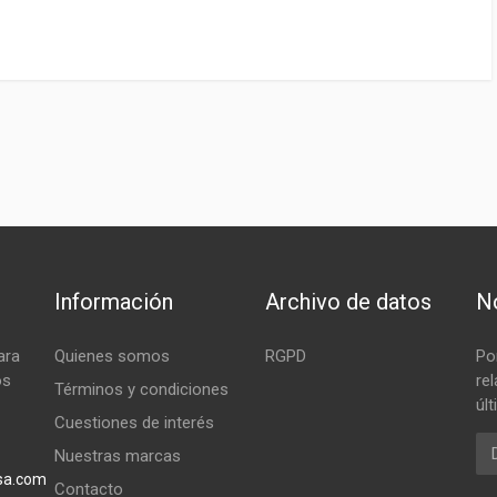
Información
Archivo de datos
No
ara
Quienes somos
RGPD
Po
os
re
Términos y condiciones
úl
Cuestiones de interés
Em
Nuestras marcas
sa.com
Contacto