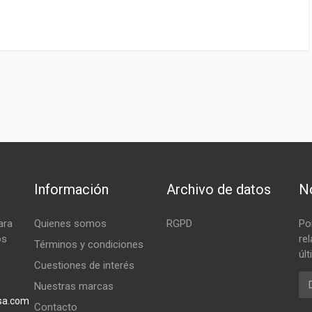
Información
Archivo de datos
No
ara
Quienes somos
RGPD
Po
os
re
Términos y condiciones
úl
Cuestiones de interés
Em
Nuestras marcas
sa.com
Contacto