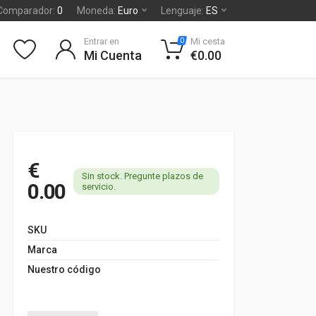
Comparador:
0
Moneda:
Euro
Lenguaje:
ES
Entrar en
Mi cesta
0
Mi Cuenta
€0.00
€
Sin stock. Pregunte plazos de
0.00
servicio.
SKU
Marca
Nuestro código