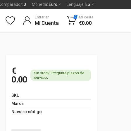
Comparador:
0
Moneda:
Euro
Lenguaje:
ES
Entrar en
Mi cesta
0
Mi Cuenta
€0.00
€
Sin stock. Pregunte plazos de
0.00
servicio.
SKU
Marca
Nuestro código