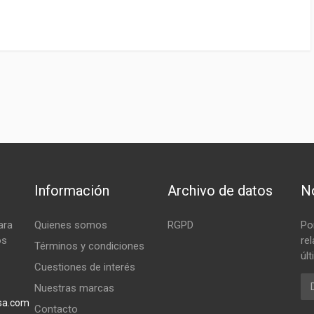
Información
Archivo de datos
No
ara
Quienes somos
RGPD
Po
os
re
Términos y condiciones
úl
Cuestiones de interés
Em
Nuestras marcas
sa.com
Contacto