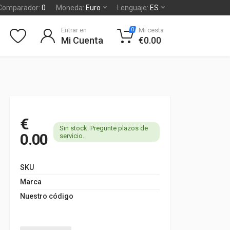
Comparador:
0
Moneda:
Euro
Lenguaje:
ES
Entrar en
Mi cesta
0
Mi Cuenta
€0.00
€
Sin stock. Pregunte plazos de
0.00
servicio.
SKU
Marca
Nuestro código