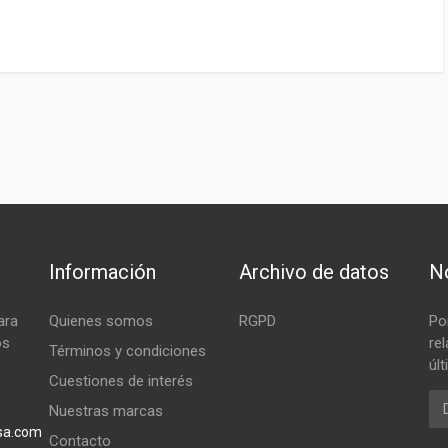
Información
Archivo de datos
No
ara
Quienes somos
RGPD
Po
os
re
Términos y condiciones
úl
Cuestiones de interés
Em
Nuestras marcas
sa.com
Contacto