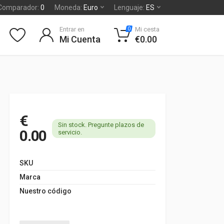
Comparador:
0
Moneda:
Euro
Lenguaje:
ES
Entrar en
Mi cesta
0
Mi Cuenta
€0.00
€
Sin stock. Pregunte plazos de
0.00
servicio.
SKU
Marca
Nuestro código